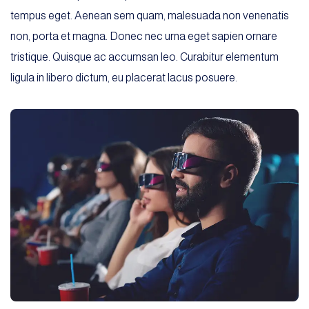
tempus eget. Aenean sem quam, malesuada non venenatis
non, porta et magna. Donec nec urna eget sapien ornare
tristique. Quisque ac accumsan leo. Curabitur elementum
ligula in libero dictum, eu placerat lacus posuere.