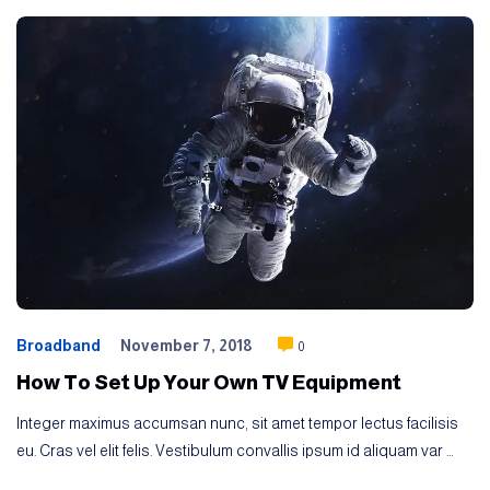
Broadband
November 7, 2018
0
How To Set Up Your Own TV Equipment
Integer maximus accumsan nunc, sit amet tempor lectus facilisis
eu. Cras vel elit felis. Vestibulum convallis ipsum id aliquam var …