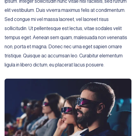
ipsum. Integer sollicitudin nunc vitae nisi facilisis, sed rutrum
elit vestibulum. Duis viverra maximus felis at condimentum.
Sed congue mi vel massa laoreet, vel laoreet risus
sollicitudin. Ut pellentesque est lectus, vitae sodales velit
tempus eget. Aenean sem quam, malesuada non venenatis
non, porta et magna. Donec nec urna eget sapien ornare
tristique. Quisque ac accumsan leo. Curabitur elementum
ligula in libero dictum, eu placerat lacus posuere.